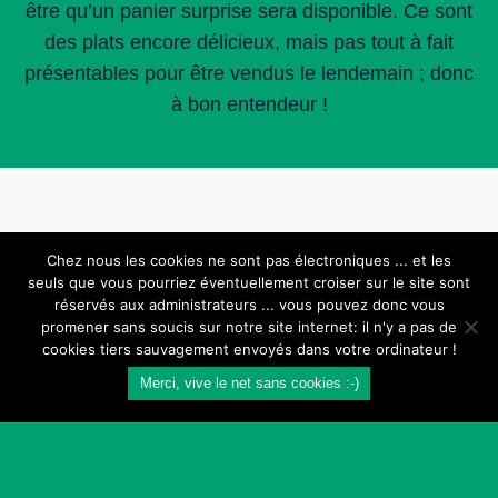
être qu’un panier surprise sera disponible. Ce sont
des plats encore délicieux, mais pas tout à fait
présentables pour être vendus le lendemain ; donc
à bon entendeur !
Chez nous les cookies ne sont pas électroniques ... et les
seuls que vous pourriez éventuellement croiser sur le site sont
réservés aux administrateurs ... vous pouvez donc vous
promener sans soucis sur notre site internet: il n'y a pas de
© 2026 L'estanquet -
50 rue St Germain 64190
cookies tiers sauvagement envoyés dans votre ordinateur !
NAVARRENX
- ☎️
05 59 66 56 52
Merci, vive le net sans cookies :-)