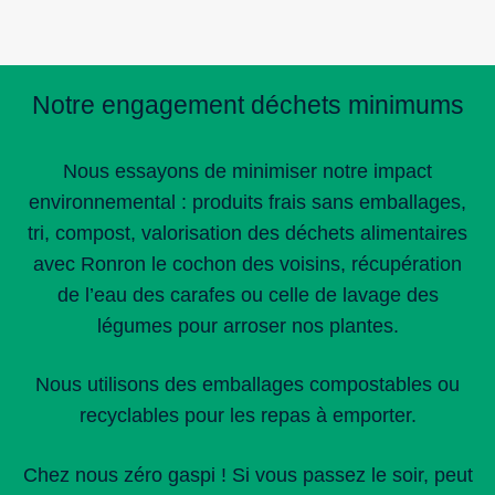
l’article
Notre engagement déchets minimums
Nous essayons de minimiser notre impact
environnemental : produits frais sans emballages,
tri, compost, valorisation des déchets alimentaires
avec Ronron le cochon des voisins, récupération
de l’eau des carafes ou celle de lavage des
légumes pour arroser nos plantes.
Nous utilisons des emballages compostables ou
recyclables pour les repas à emporter.
Chez nous zéro gaspi ! Si vous passez le soir, peut