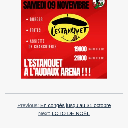
Previous
Previous
En congés jusqu’au 31 octobre
Navigation
Post
Next
Next
LOTO DE NOËL
de
Post