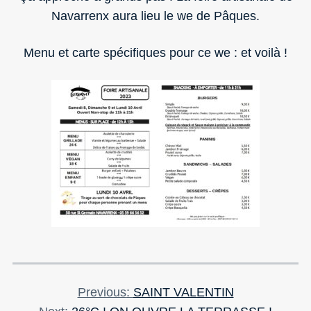
Navarrenx aura lieu le we de Pâques.
Menu et carte spécifiques pour ce we : et voilà !
Previous
Previous
SAINT VALENTIN
Navigation
Next
Post