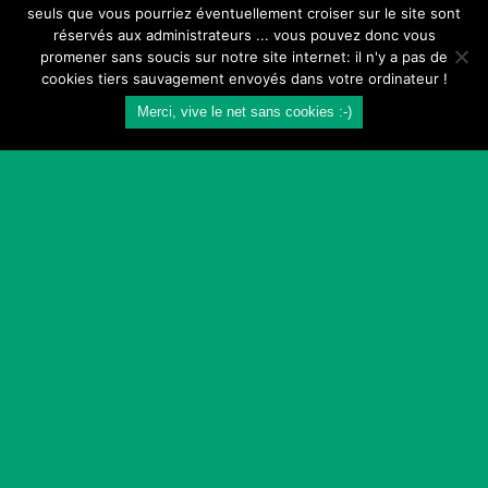
seuls que vous pourriez éventuellement croiser sur le site sont
réservés aux administrateurs ... vous pouvez donc vous
promener sans soucis sur notre site internet: il n'y a pas de
cookies tiers sauvagement envoyés dans votre ordinateur !
Merci, vive le net sans cookies :-)
© 2026 L'estanquet -
50 rue St Germain 64190
NAVARRENX
- ☎️
05 59 66 56 52