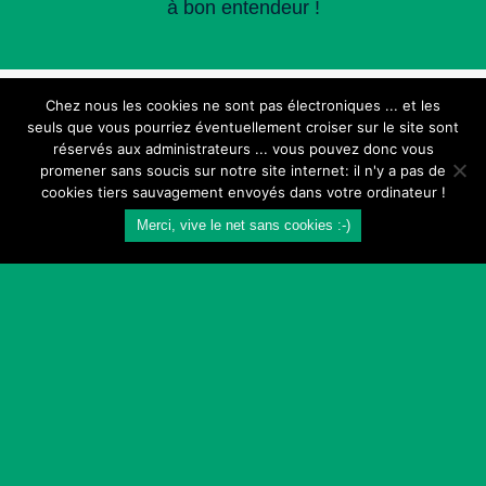
à bon entendeur !
Chez nous les cookies ne sont pas électroniques ... et les
seuls que vous pourriez éventuellement croiser sur le site sont
réservés aux administrateurs ... vous pouvez donc vous
promener sans soucis sur notre site internet: il n'y a pas de
cookies tiers sauvagement envoyés dans votre ordinateur !
Merci, vive le net sans cookies :-)
© 2026 L'estanquet -
50 rue St Germain 64190
NAVARRENX
- ☎️
05 59 66 56 52