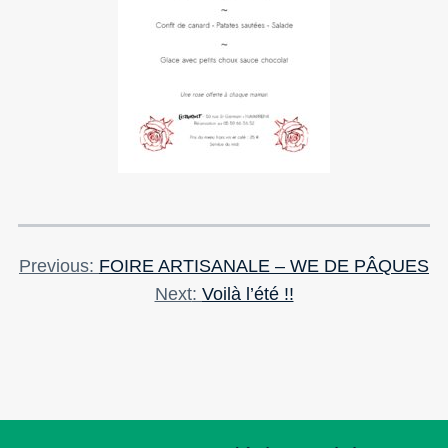
Previous
Previous
FOIRE ARTISANALE – WE DE PÂQUES
Navigation
Post
Next
Next
Voilà l’été !!
de
Post
l’article